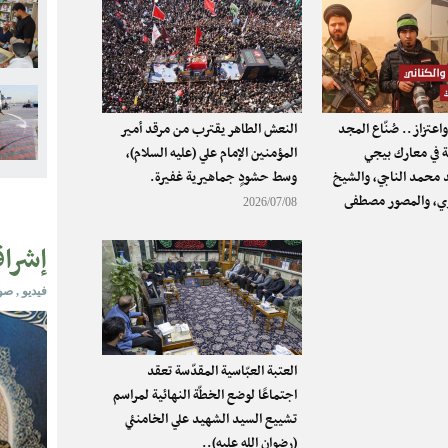
اعتزاز.. صُنّاع المجد
النعش الطاهر يقترب من مرقد أمير
 في معارك بيجي
المؤمنين الإمام علي (عليه السلام)،
د محمد الناجي، والشيخ
وسط حشودٍ جماهيرية غفيرة.
ي، والمصور مصطفى
2026/07/08
إشرا
فيديو , ص
اليكم 
اشكركم 
نكمل عل
العتبة العبّاسية المقدّسة تعقد
الشريف و
اجتماعًا لوضع الخطّة النهائية لمراسم
تشييع السيد الشهيد علي الخامنئي
(رضوان الله عليه)..