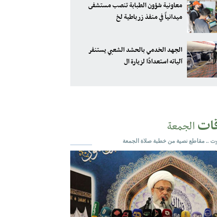
معاونية شؤون الطبابة تنصب مستشفى
ميدانياً في منفذ زرباطية لخ
الجهد الخدمي بالحشد الشعبي يستنفر
آلياته استعدادًا لزيارة ال
قات
الجمعة
وت .. مقاطع نصية من خطبة صلاة الجمعة
يا عظماؤنا
جزيل الشكر ولو لاكم لما كنا صامدون حتى الان اقسم لكم ان
ى مسيركم وخطكم الجهادي في سبيل الله للحفاظ على ديننا
القران الكريم انتم . . .