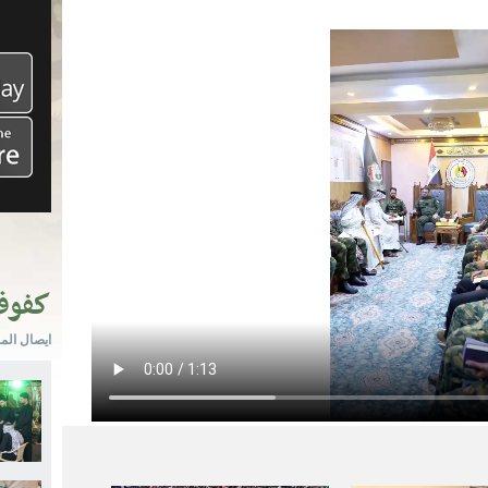
كفو
ايصال الم