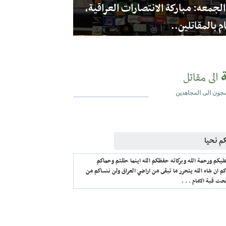
لجمعه: مباركة الانتصارات العراقية،
م بالمقاتلين..
تقدير
عليكم ورحمة الله وبركاته. مبارك لكم مولد منقذ البشرية كل
التقدير اليكم اخوتي يامن دافعتم عن المقدسات والاعراض لولاكم
م ماهو حالن . . .
ة
الى مقاتل
جون الى المجاهدين
م نحيا
ليكم ورحمة الله وبركاته حفظكم الله اينما حللتم وحماكم
م ان شاء الله يتحرر ما تبقى من اراضي العراق ولن ننساكم من
حت قبة الامام . . .