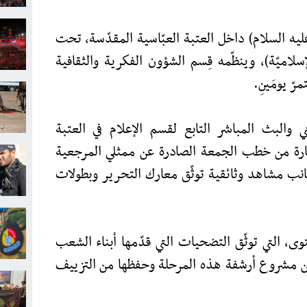
عليه السلام) داخل العتبة العبّاسية المقدّسة، تحت
الإسلاميّة)، وينظّمه قِسم الشؤون الفكرية والثقافية
ّ يومَينِ.
ني والبث المباشر التابع لقسم الإعلام في العتبة
ارة من خطب الجمعة الصادرة عن ممثلي المرجعية
 جانب مشاهد وثائقية توثّق معارك التحرير وبطولات
توى، التي توثّق التضحيات التي قدّمها أبناء الشعب
ًا من مشروع أرشفة هذه المرحلة وحفظها من التزييف